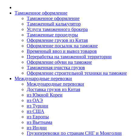
Таможенное оформление
Таможенное оформление
Таможенный калькулятор
Услуги таможенного брокера
Таможенные процедуры
Оформление грузов из Китая
Оформление посылок на таможне
Временный ввоз и вывоз товаров
Переработка на таможенной территории
Оформление обуви на таможне
Таможенная очистка грузов
Оформление строительной техники на таможне
Международные перевозки
Международные перевозки
Доставка грузов из Китая
из Южной Кореи
из ОАЭ
из Турции
из США
из Европы
из Вьетнама
из Индии
Грузоперевозки по странам СНГ и Монголии