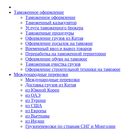
Таможенное оформление
Таможенное оформление
Таможенный калькулятор
Услуги таможенного брокера
Таможенные процедуры
Оформление грузов из Китая
Оформление посылок на таможне
Временный ввоз и вывоз товаров
Переработка на таможенной территории
Оформление обуви на таможне
Таможенная очистка грузов
Оформление строительной техники на таможне
Международные перевозки
Международные перевозки
Доставка грузов из Китая
из Южной Кореи
из ОАЭ
из Турции
из США
из Европы
из Вьетнама
из Индии
Грузоперевозки по странам СНГ и Монголии