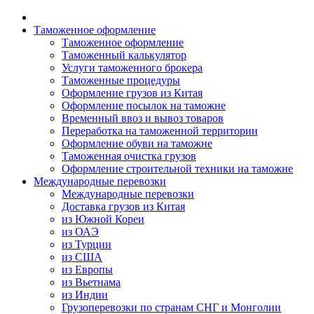
Таможенное оформление
Таможенное оформление
Таможенный калькулятор
Услуги таможенного брокера
Таможенные процедуры
Оформление грузов из Китая
Оформление посылок на таможне
Временный ввоз и вывоз товаров
Переработка на таможенной территории
Оформление обуви на таможне
Таможенная очистка грузов
Оформление строительной техники на таможне
Международные перевозки
Международные перевозки
Доставка грузов из Китая
из Южной Кореи
из ОАЭ
из Турции
из США
из Европы
из Вьетнама
из Индии
Грузоперевозки по странам СНГ и Монголии