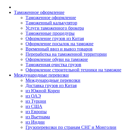
Таможенное оформление
Таможенное оформление
Таможенный калькулятор
Услуги таможенного брокера
Таможенные процедуры
Оформление грузов из Китая
Оформление посылок на таможне
Временный ввоз и вывоз товаров
Переработка на таможенной территории
Оформление обуви на таможне
Таможенная очистка грузов
Оформление строительной техники на таможне
Международные перевозки
Международные перевозки
Доставка грузов из Китая
из Южной Кореи
из ОАЭ
из Турции
из США
из Европы
из Вьетнама
из Индии
Грузоперевозки по странам СНГ и Монголии