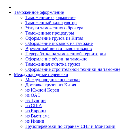
Таможенное оформление
Таможенное оформление
Таможенный калькулятор
Услуги таможенного брокера
Таможенные процедуры
Оформление грузов из Китая
Оформление посылок на таможне
Временный ввоз и вывоз товаров
Переработка на таможенной территории
Оформление обуви на таможне
Таможенная очистка грузов
Оформление строительной техники на таможне
Международные перевозки
Международные перевозки
Доставка грузов из Китая
из Южной Кореи
из ОАЭ
из Турции
из США
из Европы
из Вьетнама
из Индии
Грузоперевозки по странам СНГ и Монголии