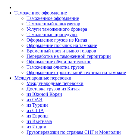
Таможенное оформление
Таможенное оформление
Таможенный калькулятор
Услуги таможенного брокера
Таможенные процедуры
Оформление грузов из Китая
Оформление посылок на таможне
Временный ввоз и вывоз товаров
Переработка на таможенной территории
Оформление обуви на таможне
Таможенная очистка грузов
Оформление строительной техники на таможне
Международные перевозки
Международные перевозки
Доставка грузов из Китая
из Южной Кореи
из ОАЭ
из Турции
из США
из Европы
из Вьетнама
из Индии
Грузоперевозки по странам СНГ и Монголии