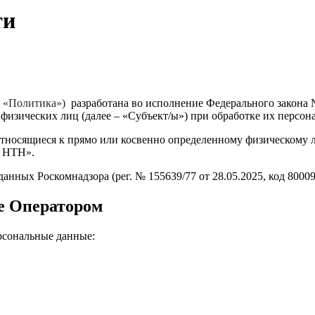
ти
 – «Политика»)
разработана во исполнение Федерального закона 
физических лиц (далее – «Субъект/ы») при обработке их персо
носящиеся к прямо или косвенно определенному физическому ли
К НТН».
нных Роскомнадзора (рег. № 155639/77 от 28.05.2025, код 8000
е Оператором
рсональные данные: