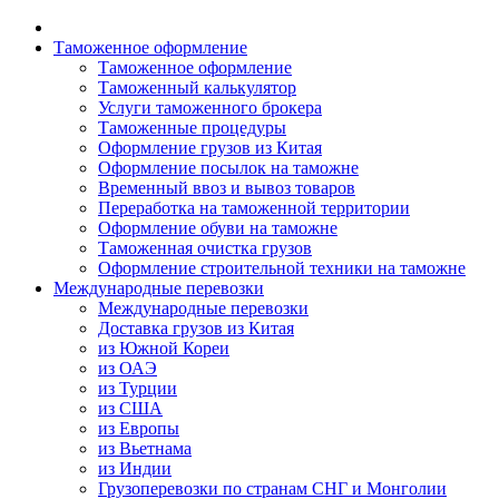
Таможенное оформление
Таможенное оформление
Таможенный калькулятор
Услуги таможенного брокера
Таможенные процедуры
Оформление грузов из Китая
Оформление посылок на таможне
Временный ввоз и вывоз товаров
Переработка на таможенной территории
Оформление обуви на таможне
Таможенная очистка грузов
Оформление строительной техники на таможне
Международные перевозки
Международные перевозки
Доставка грузов из Китая
из Южной Кореи
из ОАЭ
из Турции
из США
из Европы
из Вьетнама
из Индии
Грузоперевозки по странам СНГ и Монголии