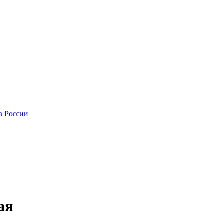
в России
ая